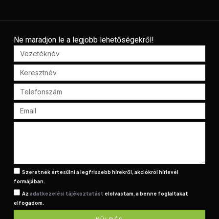
Ne maradjon le a legjobb lehetőségekről!
Szeretnék értesülni a legfrissebb hírekről, akciókról hírlevél
formájában.
Az
adatkezelési tájékoztatást
elolvastam, a benne foglaltakat
elfogadom.