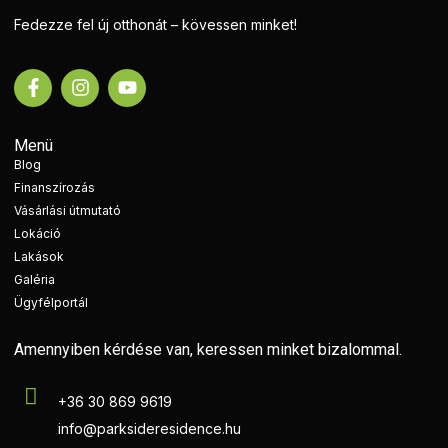
Fedezze fel új otthonát – kövessen minket!
Menü
Blog
Finanszírozás
Vásárlási útmutató
Lokáció
Lakások
Galéria
Ügyfélportál
Amennyiben kérdése van, keressen minket bizalommal.
+36 30 869 9619
info@parksideresidence.hu