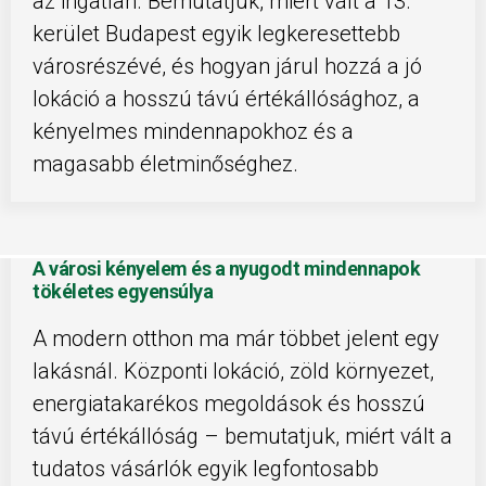
az ingatlan. Bemutatjuk, miért vált a 13.
kerület Budapest egyik legkeresettebb
városrészévé, és hogyan járul hozzá a jó
lokáció a hosszú távú értékállósághoz, a
kényelmes mindennapokhoz és a
magasabb életminőséghez.
A városi kényelem és a nyugodt mindennapok
tökéletes egyensúlya
A modern otthon ma már többet jelent egy
lakásnál. Központi lokáció, zöld környezet,
energiatakarékos megoldások és hosszú
távú értékállóság – bemutatjuk, miért vált a
tudatos vásárlók egyik legfontosabb