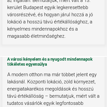
az ingatlan. Bemutatjuk, miért vált a 13.
kerület Budapest egyik legkeresettebb
városrészévé, és hogyan járul hozzá a jó
lokáció a hosszú távú értékállósághoz, a
kényelmes mindennapokhoz és a
magasabb életminőséghez.
A városi kényelem és a nyugodt mindennapok
tökéletes egyensúlya
A modern otthon ma már többet jelent egy
lakásnál. Központi lokáció, zöld környezet,
energiatakarékos megoldások és hosszú
távú értékállóság – bemutatjuk, miért vált a
tudatos vásárlók egyik legfontosabb