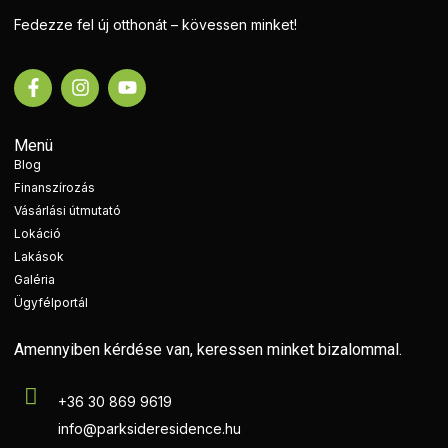
Fedezze fel új otthonát – kövessen minket!
Menü
Blog
Finanszírozás
Vásárlási útmutató
Lokáció
Lakások
Galéria
Ügyfélportál
Amennyiben kérdése van, keressen minket bizalommal.
+36 30 869 9619
info@parksideresidence.hu