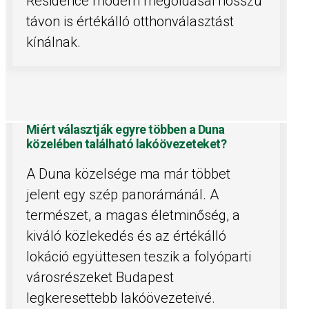
Residence modern megoldásai hosszú
távon is értékálló otthonválasztást
kínálnak.
Miért választják egyre többen a Duna
közelében található lakóövezeteket?
A Duna közelsége ma már többet
jelent egy szép panorámánál. A
természet, a magas életminőség, a
kiváló közlekedés és az értékálló
lokáció együttesen teszik a folyóparti
városrészeket Budapest
legkeresettebb lakóövezeteivé.