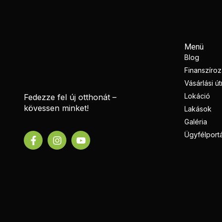
Menü
Blog
Finanszíro
Vásárlási ú
Lokáció
Fedezze fel új otthonát –
kövessen minket!
Lakások
Galéria
Ügyfélportá