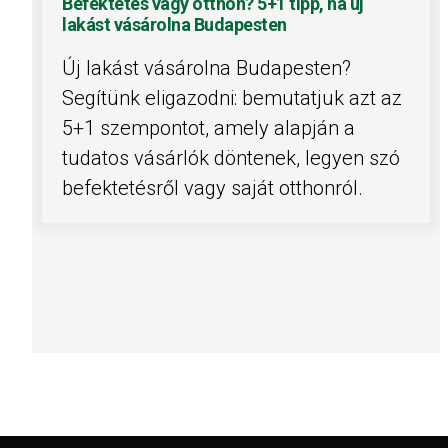
Befektetés vagy otthon? 5+1 tipp, ha új
lakást vásárolna Budapesten
Új lakást vásárolna Budapesten?
Segítünk eligazodni: bemutatjuk azt az
5+1 szempontot, amely alapján a
tudatos vásárlók döntenek, legyen szó
befektetésről vagy saját otthonról.