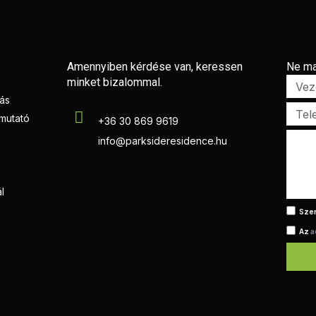
Amennyiben kérdése van, keressen
Ne ma
minket bizalommal.
zás
tmutató
+36 30 869 9619
info@parksideresidence.hu
l
Szer
Az
a