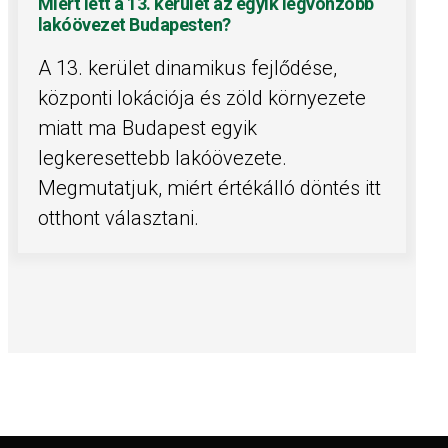
Miért lett a 13. kerület az egyik legvonzóbb
lakóövezet Budapesten?
A 13. kerület dinamikus fejlődése,
központi lokációja és zöld környezete
miatt ma Budapest egyik
legkeresettebb lakóövezete.
Megmutatjuk, miért értékálló döntés itt
otthont választani.