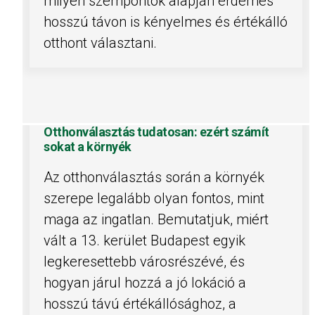
milyen szempontok alapján érdemes
hosszú távon is kényelmes és értékálló
otthont választani.
Otthonválasztás tudatosan: ezért számít
sokat a környék
Az otthonválasztás során a környék
szerepe legalább olyan fontos, mint
maga az ingatlan. Bemutatjuk, miért
vált a 13. kerület Budapest egyik
legkeresettebb városrészévé, és
hogyan járul hozzá a jó lokáció a
hosszú távú értékállósághoz, a