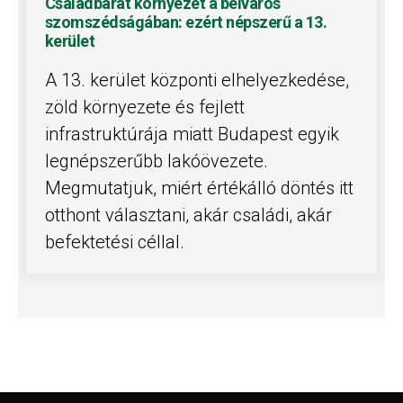
Családbarát környezet a belváros
szomszédságában: ezért népszerű a 13.
kerület
A 13. kerület központi elhelyezkedése,
zöld környezete és fejlett
infrastruktúrája miatt Budapest egyik
legnépszerűbb lakóövezete.
Megmutatjuk, miért értékálló döntés itt
otthont választani, akár családi, akár
befektetési céllal.