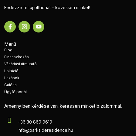
Fedezze fel új otthonát – kövessen minket!
Menü
Blog
Finanszírozás
Vásárlási útmutató
Lokáció
Lakások
Galéria
Ügyfélportál
Amennyiben kérdése van, keressen minket bizalommal.
+36 30 869 9619
info@parksideresidence.hu