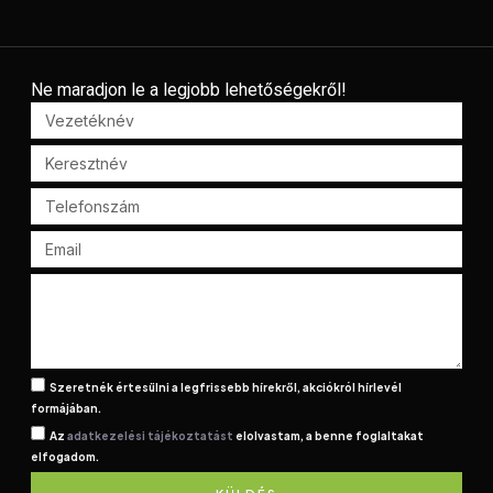
Ne maradjon le a legjobb lehetőségekről!
Szeretnék értesülni a legfrissebb hírekről, akciókról hírlevél
formájában.
Az
adatkezelési tájékoztatást
elolvastam, a benne foglaltakat
elfogadom.