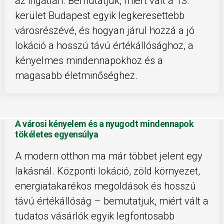
az ingatlan. Bemutatjuk, miért vált a 13.
kerület Budapest egyik legkeresettebb
városrészévé, és hogyan járul hozzá a jó
lokáció a hosszú távú értékállósághoz, a
kényelmes mindennapokhoz és a
magasabb életminőséghez.
A városi kényelem és a nyugodt mindennapok
tökéletes egyensúlya
A modern otthon ma már többet jelent egy
lakásnál. Központi lokáció, zöld környezet,
energiatakarékos megoldások és hosszú
távú értékállóság – bemutatjuk, miért vált a
tudatos vásárlók egyik legfontosabb