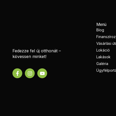
Menü
Blog
Finanszíro
Vásárlási ú
Lokáció
Fedezze fel új otthonát –
kövessen minket!
Lakások
Galéria
Ügyfélportá