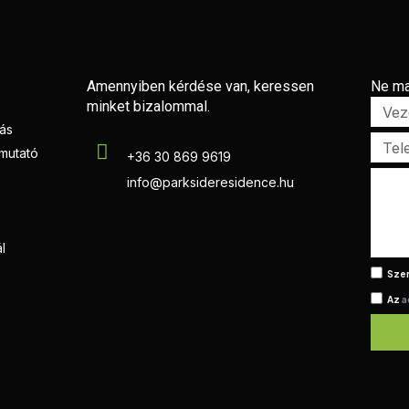
Amennyiben kérdése van, keressen
Ne ma
minket bizalommal.
zás
tmutató
+36 30 869 9619
info@parksideresidence.hu
l
Szer
Az
a