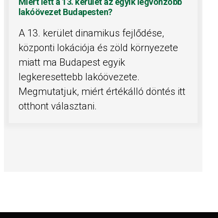
Miért lett a 13. kerület az egyik legvonzóbb
lakóövezet Budapesten?
A 13. kerület dinamikus fejlődése,
központi lokációja és zöld környezete
miatt ma Budapest egyik
legkeresettebb lakóövezete.
Megmutatjuk, miért értékálló döntés itt
otthont választani.