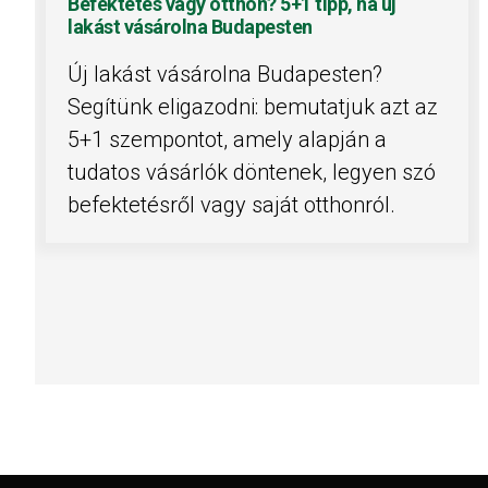
Befektetés vagy otthon? 5+1 tipp, ha új
lakást vásárolna Budapesten
Új lakást vásárolna Budapesten?
Segítünk eligazodni: bemutatjuk azt az
5+1 szempontot, amely alapján a
tudatos vásárlók döntenek, legyen szó
befektetésről vagy saját otthonról.