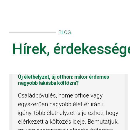
BLOG
Hírek, érdekesség
Új élethelyzet, új otthon: mikor érdemes
nagyobb lakásba költözni?
Családbővülés, home office vagy
egyszerűen nagyobb élettér iránti
igény: több élethelyzet is jelezheti, hogy
elérkezett a költözés ideje. Bemutatjuk,