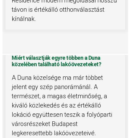
Residence modern megoldásai hosszú
távon is értékálló otthonválasztást
kínálnak.
Miért választják egyre többen a Duna
közelében található lakóövezeteket?
A Duna közelsége ma már többet
jelent egy szép panorámánál. A
természet, a magas életminőség, a
kiváló közlekedés és az értékálló
lokáció együttesen teszik a folyóparti
városrészeket Budapest
legkeresettebb lakóövezeteivé.