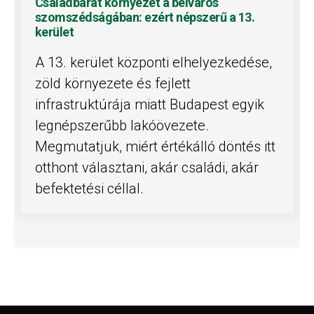
Családbarát környezet a belváros
szomszédságában: ezért népszerű a 13.
kerület
A 13. kerület központi elhelyezkedése,
zöld környezete és fejlett
infrastruktúrája miatt Budapest egyik
legnépszerűbb lakóövezete.
Megmutatjuk, miért értékálló döntés itt
otthont választani, akár családi, akár
befektetési céllal.