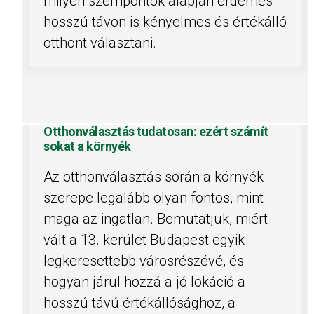
milyen szempontok alapján érdemes
hosszú távon is kényelmes és értékálló
otthont választani.
Otthonválasztás tudatosan: ezért számít
sokat a környék
Az otthonválasztás során a környék
szerepe legalább olyan fontos, mint
maga az ingatlan. Bemutatjuk, miért
vált a 13. kerület Budapest egyik
legkeresettebb városrészévé, és
hogyan járul hozzá a jó lokáció a
hosszú távú értékállósághoz, a