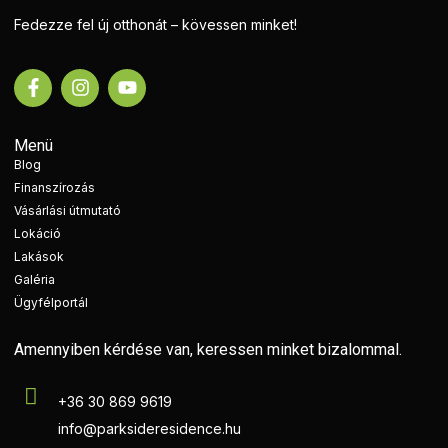
Fedezze fel új otthonát – kövessen minket!
Menü
Blog
Finanszírozás
Vásárlási útmutató
Lokáció
Lakások
Galéria
Ügyfélportál
Amennyiben kérdése van, keressen minket bizalommal.
+36 30 869 9619
info@parksideresidence.hu