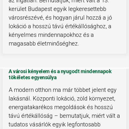
az ingatlan. Bemutatjuk, miért vált a 13.
kerület Budapest egyik legkeresettebb
városrészévé, és hogyan járul hozzá a jó
lokáció a hosszú távú értékállósághoz, a
kényelmes mindennapokhoz és a
magasabb életminőséghez.
A városi kényelem és a nyugodt mindennapok
tökéletes egyensúlya
A modern otthon ma már többet jelent egy
lakásnál. Központi lokáció, zöld környezet,
energiatakarékos megoldások és hosszú
távú értékállóság – bemutatjuk, miért vált a
tudatos vásárlók egyik legfontosabb