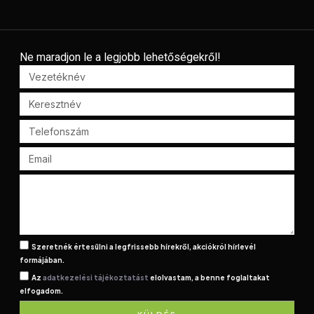
Ne maradjon le a legjobb lehetőségekről!
Szeretnék értesülni a legfrissebb hírekről, akciókról hírlevél
formájában.
Az
adatkezelési tájékoztatást
elolvastam, a benne foglaltakat
elfogadom.