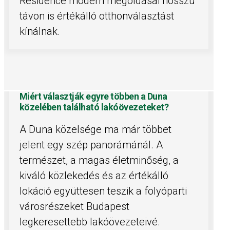
Residence modern megoldásai hosszú
távon is értékálló otthonválasztást
kínálnak.
Miért választják egyre többen a Duna
közelében található lakóövezeteket?
A Duna közelsége ma már többet
jelent egy szép panorámánál. A
természet, a magas életminőség, a
kiváló közlekedés és az értékálló
lokáció együttesen teszik a folyóparti
városrészeket Budapest
legkeresettebb lakóövezeteivé.