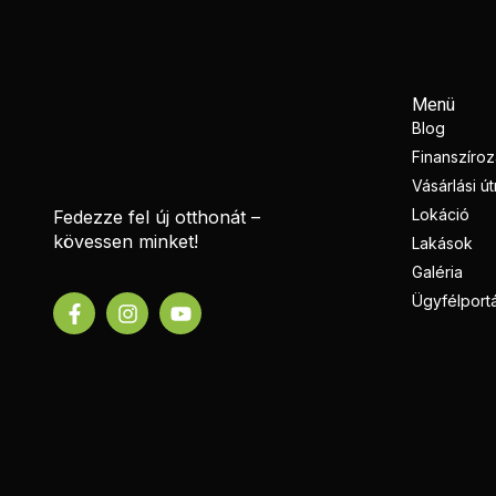
Menü
Blog
Finanszíro
Vásárlási ú
Lokáció
Fedezze fel új otthonát –
kövessen minket!
Lakások
Galéria
Ügyfélportá