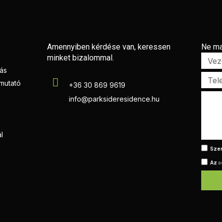
Amennyiben kérdése van, keressen
Ne ma
minket bizalommal.
zás
tmutató
+36 30 869 9619
info@parksideresidence.hu
l
Szer
Az
a