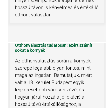
milyen szempontok alapján érdemes
hosszú távon is kényelmes és értékálló
otthont választani.
Otthonválasztás tudatosan: ezért számít
sokat a környék
Az otthonválasztás során a környék
szerepe legalább olyan fontos, mint
maga az ingatlan. Bemutatjuk, miért
vált a 13. kerület Budapest egyik
legkeresettebb városrészévé, és
hogyan járul hozzá a jó lokáció a
hosszú távú értékállósághoz, a