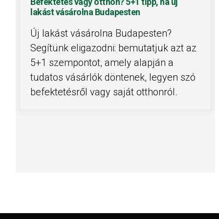
Befektetés vagy otthon? 5+1 tipp, ha új
lakást vásárolna Budapesten
Új lakást vásárolna Budapesten?
Segítünk eligazodni: bemutatjuk azt az
5+1 szempontot, amely alapján a
tudatos vásárlók döntenek, legyen szó
befektetésről vagy saját otthonról.