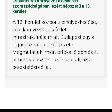
Családbarát környezet a belváros
szomszédságában: ezért népszerű a 13.
kerület
A 13. kerület központi elhelyezkedése,
zöld környezete és fejlett
infrastruktúrája miatt Budapest egyik
legnépszerűbb lakóövezete.
Megmutatjuk, miért értékálló döntés itt
otthont választani, akár családi, akár
befektetési céllal.