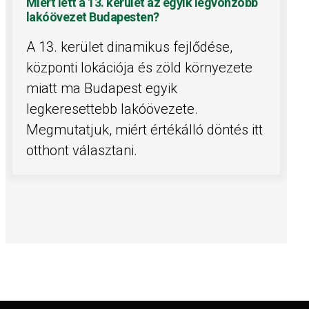
Miért lett a 13. kerület az egyik legvonzóbb
lakóövezet Budapesten?
A 13. kerület dinamikus fejlődése,
központi lokációja és zöld környezete
miatt ma Budapest egyik
legkeresettebb lakóövezete.
Megmutatjuk, miért értékálló döntés itt
otthont választani.