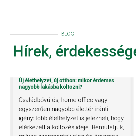
BLOG
Hírek, érdekesség
Új élethelyzet, új otthon: mikor érdemes
nagyobb lakásba költözni?
Családbővülés, home office vagy
egyszerűen nagyobb élettér iránti
igény: több élethelyzet is jelezheti, hogy
elérkezett a költözés ideje. Bemutatjuk,