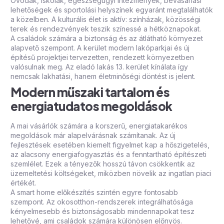
Óvodák, iskolák, egészségügyi intézmények, bevásárlási
lehetőségek és sportolási helyszínek egyaránt megtalálhatók
a közelben. A kulturális élet is aktív: színházak, közösségi
terek és rendezvények teszik színessé a hétköznapokat.
A családok számára a biztonság és az átlátható környezet
alapvető szempont. A kerület modern lakóparkjai és új
építésű projektjei tervezetten, rendezett környezetben
valósulnak meg. Az eladó lakás 13. kerület kínálata így
nemcsak lakhatási, hanem életminőségi döntést is jelent.
Modern műszaki tartalom és
energiatudatos megoldások
A mai vásárlók számára a korszerű, energiatakarékos
megoldások már alapelvárásnak számítanak. Az új
fejlesztések esetében kiemelt figyelmet kap a hőszigetelés,
az alacsony energiafogyasztás és a fenntartható építészeti
szemlélet. Ezek a tényezők hosszú távon csökkentik az
üzemeltetési költségeket, miközben növelik az ingatlan piaci
értékét.
A smart home előkészítés szintén egyre fontosabb
szempont. Az okosotthon-rendszerek integrálhatósága
kényelmesebb és biztonságosabb mindennapokat tesz
lehetővé, ami családok számára különösen előnyös.