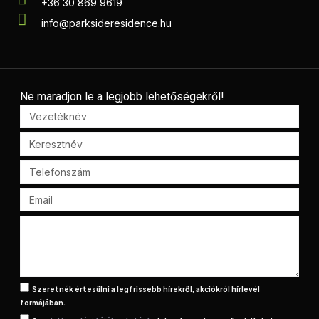
+36 30 869 9619
info@parksideresidence.hu
Ne maradjon le a legjobb lehetőségekről!
Szeretnék értesülni a legfrissebb hírekről, akciókról hírlevél
formájában.