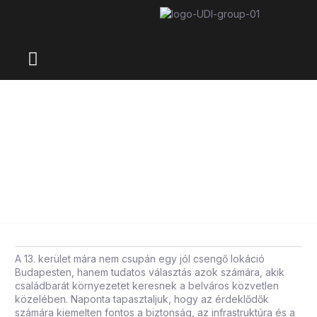
13. KERÜLET
,
ELADÓ LAKÁS
,
INGATLANPIAC
,
LAKÁSVÁSÁRLÁS
TIPPEK
,
ÚJÉPÍTÉSŰ LAKÁS
Családbarát környezet a belváros
szomszédságában: ezért
népszerű a 13. kerület
március 17, 2026
A 13. kerület mára nem csupán egy jól csengő lokáció
Budapesten, hanem tudatos választás azok számára, akik
családbarát környezetet keresnek a belváros közvetlen
közelében. Naponta tapasztaljuk, hogy az érdeklődők
számára kiemelten fontos a biztonság, az infrastruktúra és a