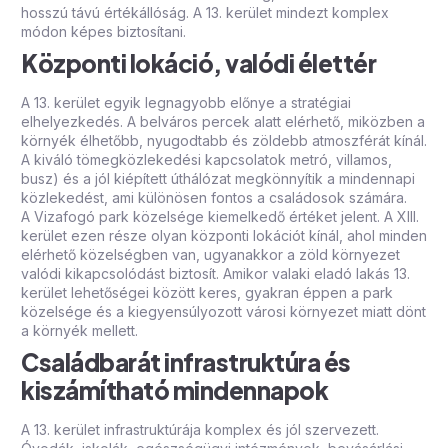
hosszú távú értékállóság. A 13. kerület mindezt komplex
módon képes biztosítani.
Központi lokáció, valódi élettér
A 13. kerület egyik legnagyobb előnye a stratégiai
elhelyezkedés. A belváros percek alatt elérhető, miközben a
környék élhetőbb, nyugodtabb és zöldebb atmoszférát kínál.
A kiváló tömegközlekedési kapcsolatok metró, villamos,
busz) és a jól kiépített úthálózat megkönnyítik a mindennapi
közlekedést, ami különösen fontos a családosok számára.
A
Vizafogó park
közelsége kiemelkedő értéket jelent. A XIII.
kerület ezen része olyan központi lokációt kínál, ahol minden
elérhető közelségben van, ugyanakkor a zöld környezet
valódi kikapcsolódást biztosít. Amikor valaki eladó lakás 13.
kerület lehetőségei között keres, gyakran éppen a park
közelsége és a kiegyensúlyozott városi környezet miatt dönt
a környék mellett.
Családbarát infrastruktúra és
kiszámítható mindennapok
A 13. kerület infrastruktúrája komplex és jól szervezett.