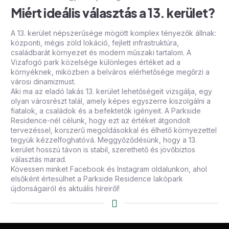
Miért ideális választás a 13. kerület?
A 13. kerület népszerűsége mögött komplex tényezők állnak:
központi, mégis zöld lokáció, fejlett infrastruktúra,
családbarát környezet és modern műszaki tartalom. A
Vizafogó park közelsége különleges értéket ad a
környéknek, miközben a belváros elérhetősége megőrzi a
városi dinamizmust.
Aki ma az
eladó lakás 13. kerület
lehetőségeit vizsgálja, egy
olyan városrészt talál, amely képes egyszerre kiszolgálni a
fiatalok, a családok és a befektetők igényeit. A
Parkside
Residence
-nél célunk, hogy ezt az értéket átgondolt
tervezéssel, korszerű megoldásokkal és élhető környezettel
tegyük kézzelfoghatóvá. Meggyőződésünk, hogy a 13.
kerület hosszú távon is stabil, szerethető és jövőbiztos
választás marad.
Kövessen minket
Facebook
és
Instagram
oldalunkon, ahol
elsőként értesülhet a Parkside Residence lakópark
újdonságairól és aktuális híreiről!