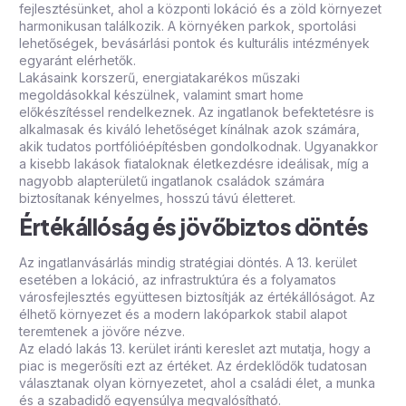
fejlesztésünket, ahol a központi lokáció és a zöld környezet
harmonikusan találkozik. A környéken parkok, sportolási
lehetőségek, bevásárlási pontok és kulturális intézmények
egyaránt elérhetők.
Lakásaink korszerű, energiatakarékos műszaki
megoldásokkal készülnek, valamint smart home
előkészítéssel rendelkeznek. Az ingatlanok befektetésre is
alkalmasak és kiváló lehetőséget kínálnak azok számára,
akik tudatos portfólióépítésben gondolkodnak. Ugyanakkor
a kisebb lakások fiataloknak életkezdésre ideálisak, míg a
nagyobb alapterületű ingatlanok családok számára
biztosítanak kényelmes, hosszú távú életteret.
Értékállóság és jövőbiztos döntés
Az ingatlanvásárlás mindig stratégiai döntés. A 13. kerület
esetében a lokáció, az infrastruktúra és a folyamatos
városfejlesztés együttesen biztosítják az értékállóságot. Az
élhető környezet és a
modern lakópark
ok stabil alapot
teremtenek a jövőre nézve.
Az eladó lakás 13. kerület iránti kereslet azt mutatja, hogy a
piac is megerősíti ezt az értéket. Az érdeklődők tudatosan
választanak olyan környezetet, ahol a családi élet, a munka
és a szabadidő egyensúlya megvalósítható.