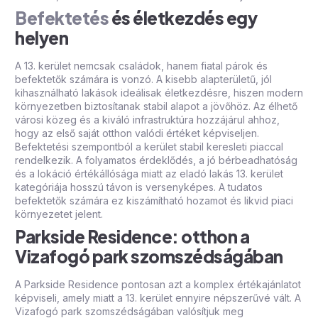
Befektetés
és életkezdés egy
helyen
A 13. kerület nemcsak családok, hanem fiatal párok és
befektetők számára is vonzó. A kisebb alapterületű, jól
kihasználható lakások ideálisak életkezdésre, hiszen modern
környezetben biztosítanak stabil alapot a jövőhöz. Az élhető
városi közeg és a kiváló infrastruktúra hozzájárul ahhoz,
hogy az első saját otthon valódi értéket képviseljen.
Befektetési szempontból a kerület stabil keresleti piaccal
rendelkezik. A folyamatos érdeklődés, a jó bérbeadhatóság
és a lokáció értékállósága miatt az eladó lakás 13. kerület
kategóriája hosszú távon is versenyképes. A tudatos
befektetők számára ez kiszámítható hozamot és likvid piaci
környezetet jelent.
Parkside Residence: otthon a
Vizafogó park szomszédságában
A Parkside Residence pontosan azt a komplex értékajánlatot
képviseli, amely miatt a 13. kerület ennyire népszerűvé vált. A
Vizafogó park szomszédságában valósítjuk meg