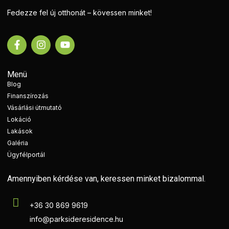
Fedezze fel új otthonát – kövessen minket!
Menü
Blog
Finanszírozás
Vásárlási útmutató
Lokáció
Lakások
Galéria
Ügyfélportál
Amennyiben kérdése van, keressen minket bizalommal.
+36 30 869 9619
info@parksideresidence.hu