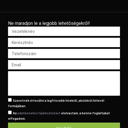
Ne maradjon le a legjobb lehetőségekről!
Szeretnék értesülni a legfrissebb hírekről, akciókról hírlevél
formájában.
Az
adatkezelési tájékoztatást
elolvastam, a benne foglaltakat
elfogadom.